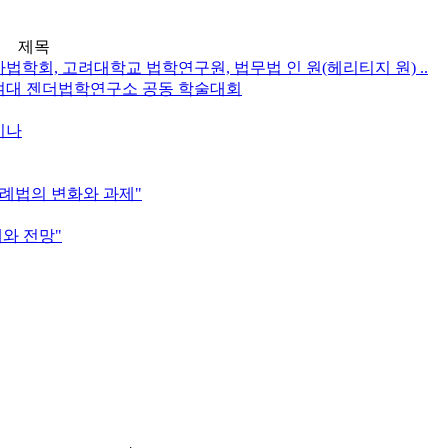
제목
불민사법학회, 고려대학교 법학연구원, 법무법 인 원(헤리티지 원) ..
 이화여대 젠더법학연구소 공동 학술대회
세미나
한 특례법의 변화와 과제"
과제와 전망"