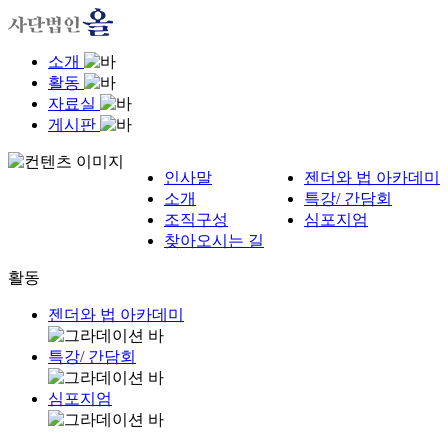
소개
활동
자료실
게시판
인사말
젠더와 법 아카데미
소개
특강/ 간담회
조직구성
심포지엄
찾아오시는 길
활동
젠더와 법 아카데미
특강/ 간담회
심포지엄